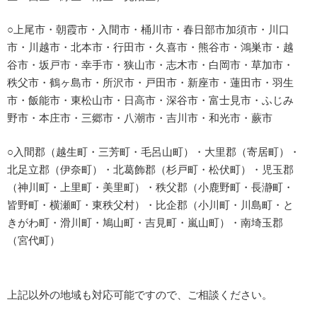
○上尾市・朝霞市・入間市・桶川市・春日部市加須市・川口
市・川越市・北本市・行田市・久喜市・熊谷市・鴻巣市・越
谷市・坂戸市・幸手市・狭山市・志木市・白岡市・草加市・
秩父市・鶴ヶ島市・所沢市・戸田市・新座市・蓮田市・羽生
市・飯能市・東松山市・日高市・深谷市・富士見市・ふじみ
野市・本庄市・三郷市・八潮市・吉川市・和光市・蕨市
○入間郡（越生町・三芳町・毛呂山町）・大里郡（寄居町）・
北足立郡（伊奈町）・北葛飾郡（杉戸町・松伏町）・児玉郡
（神川町・上里町・美里町）・秩父郡（小鹿野町・長瀞町・
皆野町・横瀬町・東秩父村）・比企郡（小川町・川島町・と
きがわ町・滑川町・鳩山町・吉見町・嵐山町）・南埼玉郡
（宮代町）
上記以外の地域も対応可能ですので、ご相談ください。