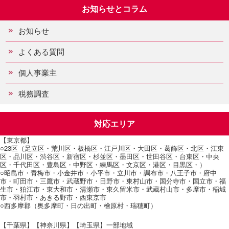
お知らせとコラム
お知らせ
よくある質問
個人事業主
税務調査
対応エリア
【東京都】
○23区（足立区・荒川区・板橋区・江戸川区・大田区・葛飾区・北区・江東
区・品川区・渋谷区・新宿区・杉並区・墨田区・世田谷区・台東区・中央
区・千代田区・豊島区・中野区・練馬区・文京区・港区・目黒区・）
○昭島市・青梅市・小金井市・小平市・立川市・調布市・八王子市・府中
市・町田市・三鷹市・武蔵野市・日野市・東村山市・国分寺市・国立市・福
生市・狛江市・東大和市・清瀬市・東久留米市・武蔵村山市・多摩市・稲城
市・羽村市・あきる野市・西東京市
○西多摩郡（奥多摩町・日の出町・檜原村・瑞穂町）
【千葉県】【神奈川県】【埼玉県】一部地域