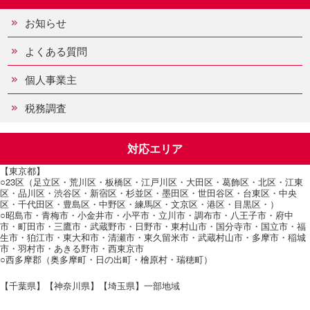
お知らせ
よくある質問
個人事業主
税務調査
対応エリア
【東京都】
○23区（足立区・荒川区・板橋区・江戸川区・大田区・葛飾区・北区・江東
区・品川区・渋谷区・新宿区・杉並区・墨田区・世田谷区・台東区・中央
区・千代田区・豊島区・中野区・練馬区・文京区・港区・目黒区・）
○昭島市・青梅市・小金井市・小平市・立川市・調布市・八王子市・府中
市・町田市・三鷹市・武蔵野市・日野市・東村山市・国分寺市・国立市・福
生市・狛江市・東大和市・清瀬市・東久留米市・武蔵村山市・多摩市・稲城
市・羽村市・あきる野市・西東京市
○西多摩郡（奥多摩町・日の出町・檜原村・瑞穂町）
【千葉県】【神奈川県】【埼玉県】一部地域