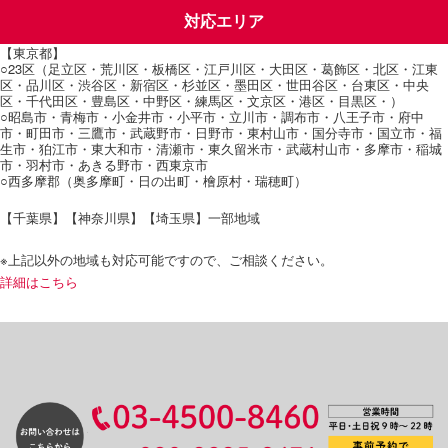
対応エリア
【東京都】
○23区（足立区・荒川区・板橋区・江戸川区・大田区・葛飾区・北区・江東
区・品川区・渋谷区・新宿区・杉並区・墨田区・世田谷区・台東区・中央
区・千代田区・豊島区・中野区・練馬区・文京区・港区・目黒区・）
○昭島市・青梅市・小金井市・小平市・立川市・調布市・八王子市・府中
市・町田市・三鷹市・武蔵野市・日野市・東村山市・国分寺市・国立市・福
生市・狛江市・東大和市・清瀬市・東久留米市・武蔵村山市・多摩市・稲城
市・羽村市・あきる野市・西東京市
○西多摩郡（奥多摩町・日の出町・檜原村・瑞穂町）
【千葉県】【神奈川県】【埼玉県】一部地域
※上記以外の地域も対応可能ですので、ご相談ください。
詳細はこちら