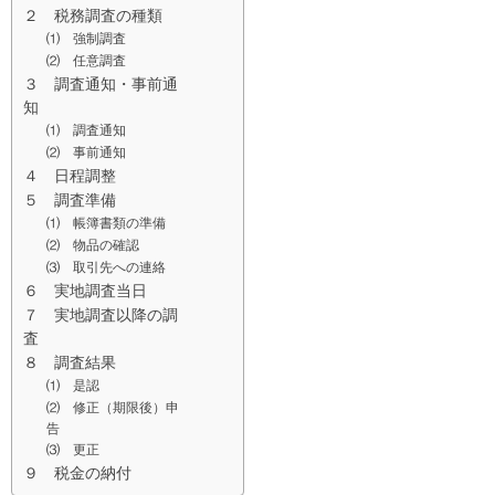
２ 税務調査の種類
⑴ 強制調査
⑵ 任意調査
３ 調査通知・事前通
知
⑴ 調査通知
⑵ 事前通知
４ 日程調整
５ 調査準備
⑴ 帳簿書類の準備
⑵ 物品の確認
⑶ 取引先への連絡
６ 実地調査当日
７ 実地調査以降の調
査
８ 調査結果
⑴ 是認
⑵ 修正（期限後）申
告
⑶ 更正
９ 税金の納付